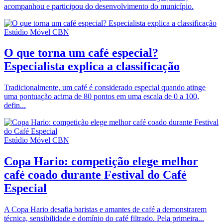
acompanhou e participou do desenvolvimento do município.
Estúdio Móvel CBN
O que torna um café especial?
Especialista explica a classificação
Tradicionalmente, um café é considerado especial quando atinge
uma pontuação acima de 80 pontos em uma escala de 0 a 100,
defin...
Estúdio Móvel CBN
Copa Hario: competição elege melhor
café coado durante Festival do Café
Especial
A Copa Hario desafia baristas e amantes de café a demonstrarem
técnica, sensibilidade e domínio do café filtrado. Pela primeira...