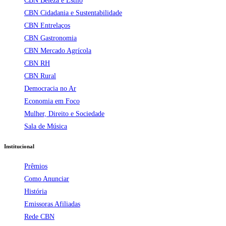
CBN Beleza e Estilo
CBN Cidadania e Sustentabilidade
CBN Entrelaços
CBN Gastronomia
CBN Mercado Agrícola
CBN RH
CBN Rural
Democracia no Ar
Economia em Foco
Mulher, Direito e Sociedade
Sala de Música
Institucional
Prêmios
Como Anunciar
História
Emissoras Afiliadas
Rede CBN