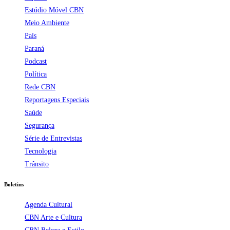
Estúdio Móvel CBN
Meio Ambiente
País
Paraná
Podcast
Política
Rede CBN
Reportagens Especiais
Saúde
Segurança
Série de Entrevistas
Tecnologia
Trânsito
Boletins
Agenda Cultural
CBN Arte e Cultura