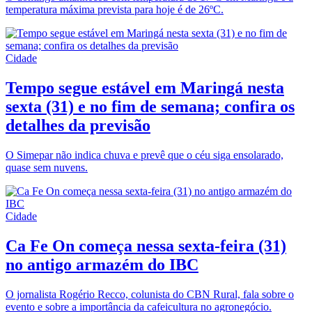
temperatura máxima prevista para hoje é de 26ºC.
Cidade
Tempo segue estável em Maringá nesta
sexta (31) e no fim de semana; confira os
detalhes da previsão
O Simepar não indica chuva e prevê que o céu siga ensolarado,
quase sem nuvens.
Cidade
Ca Fe On começa nessa sexta-feira (31)
no antigo armazém do IBC
O jornalista Rogério Recco, colunista do CBN Rural, fala sobre o
evento e sobre a importância da cafeicultura no agronegócio.