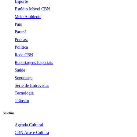
Esporte
Estúdio Móvel CBN
Meio Ambiente
País
Paraná
Podcast
Política
Rede CBN
Reportagens Especiais
Saúde
Segurança
Série de Entrevistas
Tecnologia
Trânsito
Boletins
Agenda Cultural
CBN Arte e Cultura