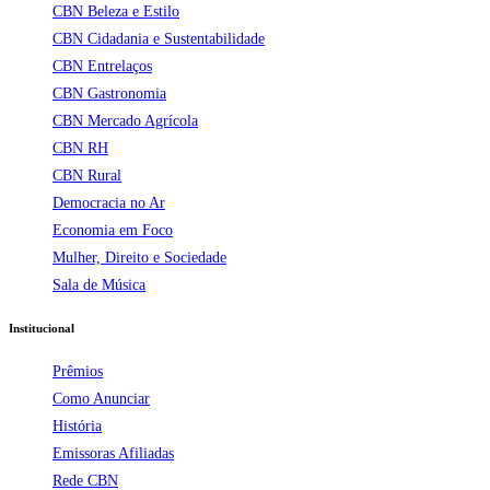
CBN Beleza e Estilo
CBN Cidadania e Sustentabilidade
CBN Entrelaços
CBN Gastronomia
CBN Mercado Agrícola
CBN RH
CBN Rural
Democracia no Ar
Economia em Foco
Mulher, Direito e Sociedade
Sala de Música
Institucional
Prêmios
Como Anunciar
História
Emissoras Afiliadas
Rede CBN