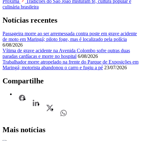
Próxima
Tradições do São João misturam fé, cultura popular e
culinária brasileira
Notícias recentes
Passageira morre ao ser arremessada contra poste em grave acidente
de moto em Maringá; piloto foge, mas é localizado pela polícia
6/08/2026
Vítima de grave acidente na Avenida Colombo sofre outras duas
paradas cardíacas e morre no hospital
6/08/2026
Trabalhador morre atropelado na frente do Parque de Exposições em
Maringá; motorista abandonou o carro e fugiu a pé
23/07/2026
Compartilhe
Mais notícias