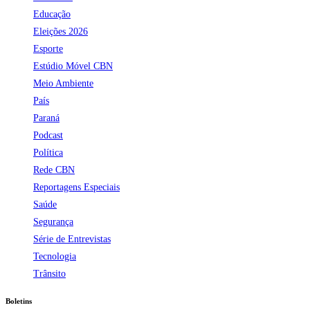
Educação
Eleições 2026
Esporte
Estúdio Móvel CBN
Meio Ambiente
País
Paraná
Podcast
Política
Rede CBN
Reportagens Especiais
Saúde
Segurança
Série de Entrevistas
Tecnologia
Trânsito
Boletins