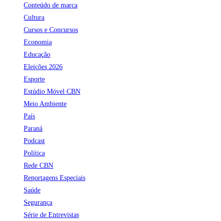
Conteúdo de marca
Cultura
Cursos e Concursos
Economia
Educação
Eleições 2026
Esporte
Estúdio Móvel CBN
Meio Ambiente
País
Paraná
Podcast
Política
Rede CBN
Reportagens Especiais
Saúde
Segurança
Série de Entrevistas