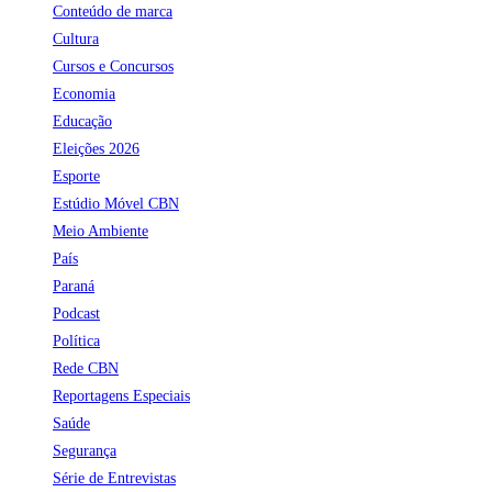
Conteúdo de marca
Cultura
Cursos e Concursos
Economia
Educação
Eleições 2026
Esporte
Estúdio Móvel CBN
Meio Ambiente
País
Paraná
Podcast
Política
Rede CBN
Reportagens Especiais
Saúde
Segurança
Série de Entrevistas