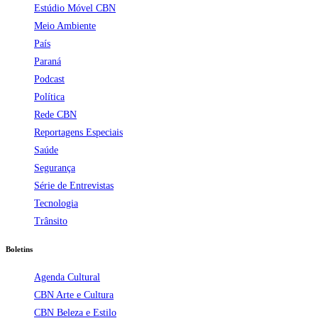
Estúdio Móvel CBN
Meio Ambiente
País
Paraná
Podcast
Política
Rede CBN
Reportagens Especiais
Saúde
Segurança
Série de Entrevistas
Tecnologia
Trânsito
Boletins
Agenda Cultural
CBN Arte e Cultura
CBN Beleza e Estilo