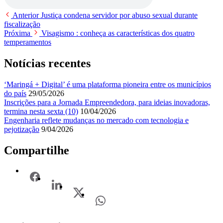
Anterior
Justiça condena servidor por abuso sexual durante
fiscalização
Próxima
Visagismo : conheça as características dos quatro
temperamentos
Notícias recentes
‘Maringá + Digital’ é uma plataforma pioneira entre os municípios
do país
29/05/2026
Inscrições para a Jornada Empreendedora, para ideias inovadoras,
termina nesta sexta (10)
10/04/2026
Engenharia reflete mudanças no mercado com tecnologia e
pejotização
9/04/2026
Compartilhe