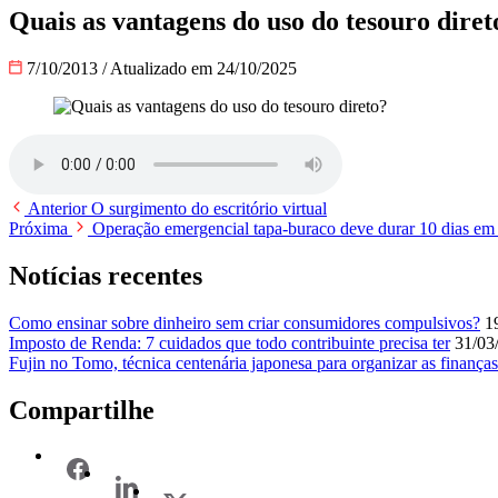
Quais as vantagens do uso do tesouro diret
7/10/2013
/
Atualizado em 24/10/2025
Anterior
O surgimento do escritório virtual
Próxima
Operação emergencial tapa-buraco deve durar 10 dias em
Notícias recentes
Como ensinar sobre dinheiro sem criar consumidores compulsivos?
1
Imposto de Renda: 7 cuidados que todo contribuinte precisa ter
31/03
Fujin no Tomo, técnica centenária japonesa para organizar as finanças
Compartilhe