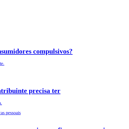
nsumidores compulsivos?
te.
tribuinte precisa ter
a.