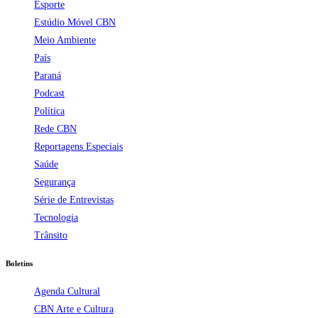
Esporte
Estúdio Móvel CBN
Meio Ambiente
País
Paraná
Podcast
Política
Rede CBN
Reportagens Especiais
Saúde
Segurança
Série de Entrevistas
Tecnologia
Trânsito
Boletins
Agenda Cultural
CBN Arte e Cultura