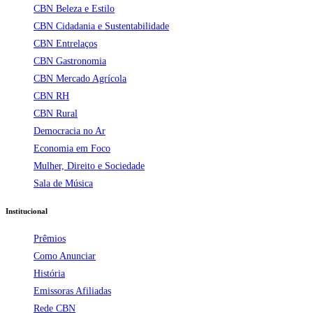
CBN Beleza e Estilo
CBN Cidadania e Sustentabilidade
CBN Entrelaços
CBN Gastronomia
CBN Mercado Agrícola
CBN RH
CBN Rural
Democracia no Ar
Economia em Foco
Mulher, Direito e Sociedade
Sala de Música
Institucional
Prêmios
Como Anunciar
História
Emissoras Afiliadas
Rede CBN