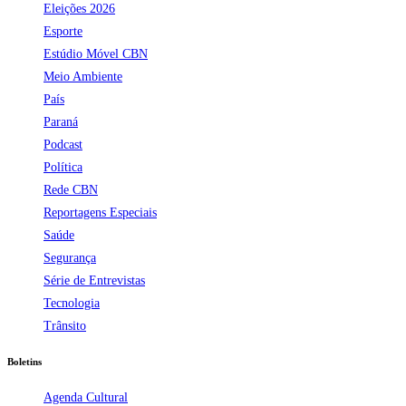
Eleições 2026
Esporte
Estúdio Móvel CBN
Meio Ambiente
País
Paraná
Podcast
Política
Rede CBN
Reportagens Especiais
Saúde
Segurança
Série de Entrevistas
Tecnologia
Trânsito
Boletins
Agenda Cultural