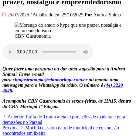
prazer, nostalgia e empreendedorismo
25/07/2025
/
Atualizado em 25/10/2025
Por
Andrea Shima
CBN Gastronomia
Quer fazer uma pergunta ou dar uma sugestão para a Andrea
Shima? Envie e-mail
para
cbngastronomia@cbnmaringa.com.br
ou mande uma
mensagem para o WhatsApp da rádio. O número é
(44) 3220
4048
.
Acompanhe CBN Gastronomia às sextas-feiras, às 11h15, dentro
do CBN Maringá 1ª Edição.
Anterior
Tarifa de Trump afeta exportações de madeira e gera
demissões no Paraná
Próxima
Mochila e estojo da rede municipal de ensino são
encontrados em lixeira