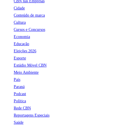
CBN nas Empresas
Cidade
Conteúdo de marca
Cultura
Cursos e Concursos
Economia
Educação
Eleições 2026
Esporte
Estúdio Móvel CBN
Meio Ambiente
País
Paraná
Podcast
Política
Rede CBN
Reportagens Especiais
Saúde