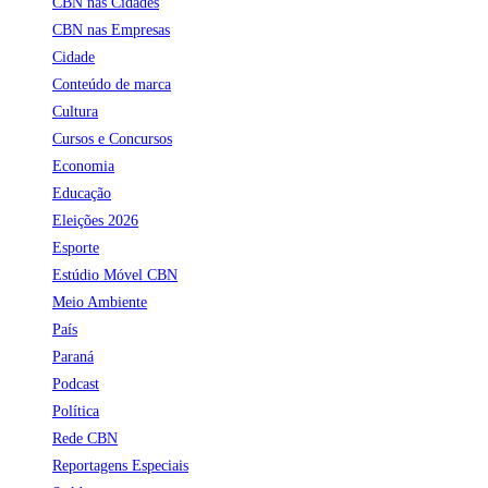
CBN nas Cidades
CBN nas Empresas
Cidade
Conteúdo de marca
Cultura
Cursos e Concursos
Economia
Educação
Eleições 2026
Esporte
Estúdio Móvel CBN
Meio Ambiente
País
Paraná
Podcast
Política
Rede CBN
Reportagens Especiais