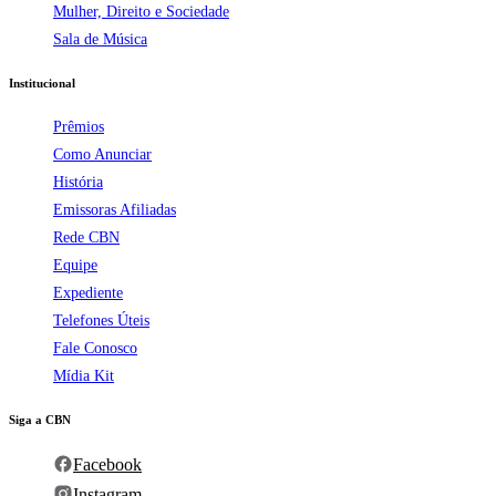
Mulher, Direito e Sociedade
Sala de Música
Institucional
Prêmios
Como Anunciar
História
Emissoras Afiliadas
Rede CBN
Equipe
Expediente
Telefones Úteis
Fale Conosco
Mídia Kit
Siga a CBN
Facebook
Instagram