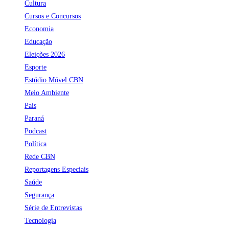
Cultura
Cursos e Concursos
Economia
Educação
Eleições 2026
Esporte
Estúdio Móvel CBN
Meio Ambiente
País
Paraná
Podcast
Política
Rede CBN
Reportagens Especiais
Saúde
Segurança
Série de Entrevistas
Tecnologia