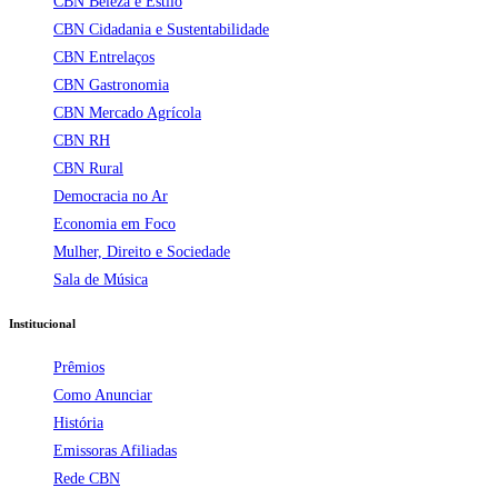
CBN Beleza e Estilo
CBN Cidadania e Sustentabilidade
CBN Entrelaços
CBN Gastronomia
CBN Mercado Agrícola
CBN RH
CBN Rural
Democracia no Ar
Economia em Foco
Mulher, Direito e Sociedade
Sala de Música
Institucional
Prêmios
Como Anunciar
História
Emissoras Afiliadas
Rede CBN