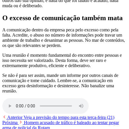
outros dão sua opinião, e nada do que foi falado é acatado, nada
muda ou é deliberado.
O excesso de comunicação também mata
A comunicação dentro da empresa peca pelo excesso como pela
falta. Acredite, o abuso no número de informações pode travar um
ambiente de trabalho e desanimar as pessoas. No mar de conteúdos,
os que são relevantes se perdem.
Uma reunião é momento fundamental do encontro entre pessoas e
isso necessita ser valorizado. Desta forma, deve ser raro e
extremamente produtivo, eficiente e deliberativo.
Se não é para ser assim, mande um informe por outros canais de
comunicação e tome cuidado. Lembre-se, a comunicação em
excesso gera desinformação e desinteresse. Não banalize uma
reunião.
Anterior
Veja a previsão do tempo para esta terça-feira (21)
Próxima
Homem acusado de tráfico é baleado ao tentar pegar
arma de policial da Rotam