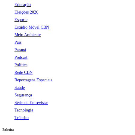
Educação
Eleições 2026
Esporte
Estúdio Móvel CBN
Meio Ambiente
País
Paraná
Podcast
Política
Rede CBN
Reportagens Especiais
Saúde
Segurança
Série de Entrevistas
Tecnologia
Trânsito
Boletins