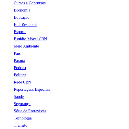
Cursos e Concursos
Economia
Educação
Eleições 2026
Esporte
Estúdio Móvel CBN
Meio Ambiente
País
Paraná
Podcast
Política
Rede CBN
Reportagens Especiais
Saúde
Segurança
Série de Entrevistas
Tecnologia
Trânsito