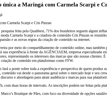
o única a Maringá com Carmela Scarpi e Cr
gá
esquisa feita pela Qualibest, 71% dos brasileiros seguem algum influe
 de moda Carmela Scarpi e a criadora de conteúdo Cris Pinzan se reunir
ansão e as novas regras da criação de conteúdo na internet.
carreira por meio do compartilhamento de conteúdo online, mas também
rará sua experiência à frente da AGÊNCIAEM, empresa especializada em
s, representando os interesses das marcas que são nossas clientes. É
a de criação de conteúdo em plataformas como FFW.
n fará a ponte sobre toda a experiência e perspectiva de quem produz na
, conteúdo vai desde o panorama geral sobre o mercado hoje e seu cres
e discurso e abordagem para atrair audiência e marcas para sua platafor
h, com duas horas de intervalo. As inscrições podem ser feitas pela p
a Marco’s Boutique de Pães, com foco na diversidade de opções saudávei