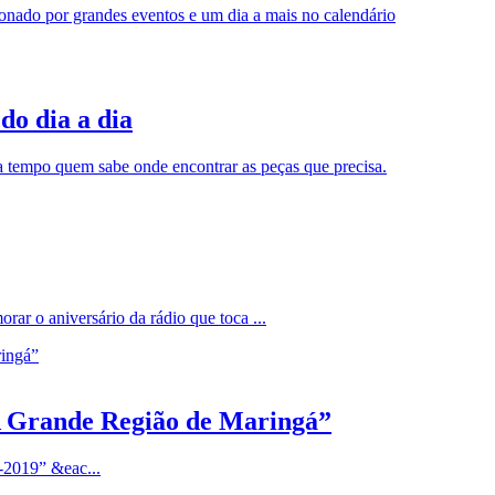
ionado por grandes eventos e um dia a mais no calendário
do dia a dia
a tempo quem sabe onde encontrar as peças que precisa.
r o aniversário da rádio que toca ...
A Grande Região de Maringá”
-2019” &eac...