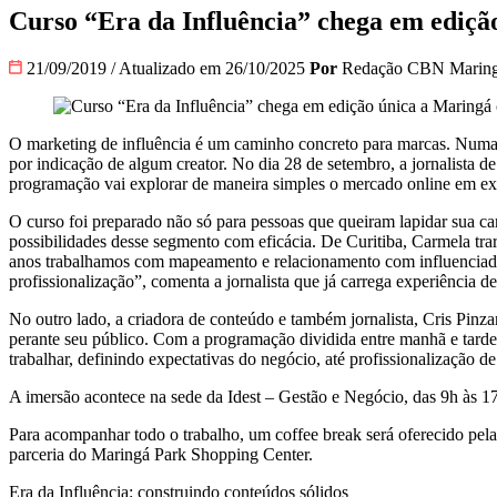
Curso “Era da Influência” chega em ediçã
21/09/2019
/
Atualizado em 26/10/2025
Por
Redação CBN Marin
O marketing de influência é um caminho concreto para marcas. Numa p
por indicação de algum creator. No dia 28 de setembro, a jornalista
programação vai explorar de maneira simples o mercado online em exp
O curso foi preparado não só para pessoas que queiram lapidar sua 
possibilidades desse segmento com eficácia. De Curitiba, Carmela t
anos trabalhamos com mapeamento e relacionamento com influenciadore
profissionalização”, comenta a jornalista que já carrega experiênci
No outro lado, a criadora de conteúdo e também jornalista, Cris Pinza
perante seu público. Com a programação dividida entre manhã e tarde
trabalhar, definindo expectativas do negócio, até profissionalização d
A imersão acontece na sede da Idest – Gestão e Negócio, das 9h às 17
Para acompanhar todo o trabalho, um coffee break será oferecido pel
parceria do Maringá Park Shopping Center.
Era da Influência: construindo conteúdos sólidos