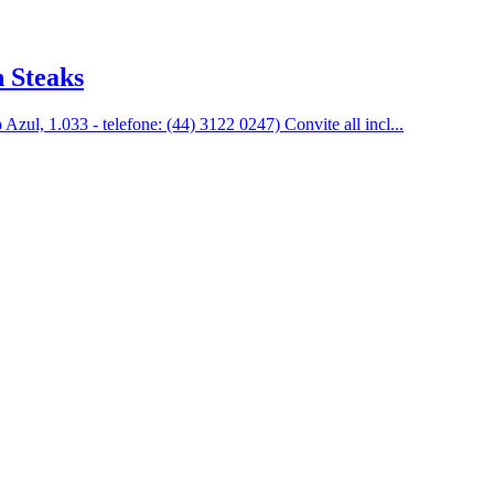
 Steaks
zul, 1.033 - telefone: (44) 3122 0247) Convite all incl...