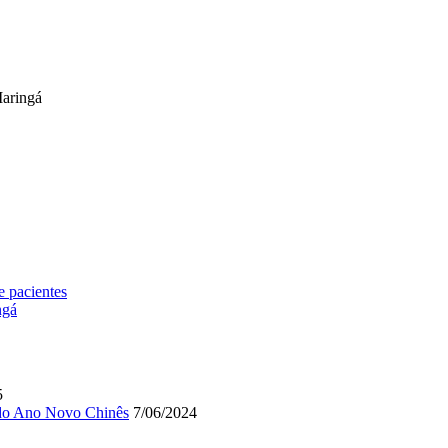
Maringá
e pacientes
ngá
5
 do Ano Novo Chinês
7/06/2024