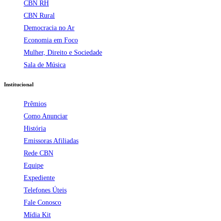
CBN RH
CBN Rural
Democracia no Ar
Economia em Foco
Mulher, Direito e Sociedade
Sala de Música
Institucional
Prêmios
Como Anunciar
História
Emissoras Afiliadas
Rede CBN
Equipe
Expediente
Telefones Úteis
Fale Conosco
Mídia Kit