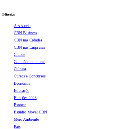
Editorias
Assessoria
CBN Business
CBN nas Cidades
CBN nas Empresas
Cidade
Conteúdo de marca
Cultura
Cursos e Concursos
Economia
Educação
Eleições 2026
Esporte
Estúdio Móvel CBN
Meio Ambiente
País