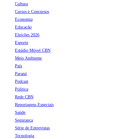
Cultura
Cursos e Concursos
Economia
Educação
Eleições 2026
Esporte
Estúdio Móvel CBN
Meio Ambiente
País
Paraná
Podcast
Política
Rede CBN
Reportagens Especiais
Saúde
Segurança
Série de Entrevistas
Tecnologia