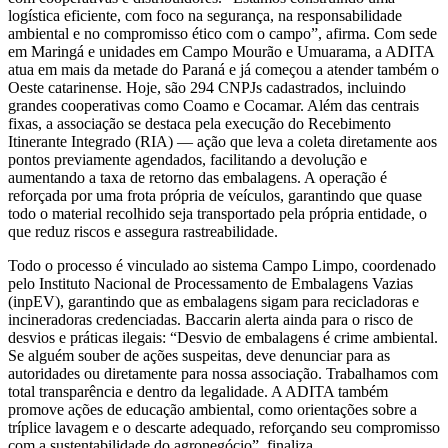
logística eficiente, com foco na segurança, na responsabilidade
ambiental e no compromisso ético com o campo”, afirma. Com sede
em Maringá e unidades em Campo Mourão e Umuarama, a ADITA
atua em mais da metade do Paraná e já começou a atender também o
Oeste catarinense. Hoje, são 294 CNPJs cadastrados, incluindo
grandes cooperativas como Coamo e Cocamar. Além das centrais
fixas, a associação se destaca pela execução do Recebimento
Itinerante Integrado (RIA) — ação que leva a coleta diretamente aos
pontos previamente agendados, facilitando a devolução e
aumentando a taxa de retorno das embalagens. A operação é
reforçada por uma frota própria de veículos, garantindo que quase
todo o material recolhido seja transportado pela própria entidade, o
que reduz riscos e assegura rastreabilidade.
Todo o processo é vinculado ao sistema Campo Limpo, coordenado
pelo Instituto Nacional de Processamento de Embalagens Vazias
(inpEV), garantindo que as embalagens sigam para recicladoras e
incineradoras credenciadas. Baccarin alerta ainda para o risco de
desvios e práticas ilegais: “Desvio de embalagens é crime ambiental.
Se alguém souber de ações suspeitas, deve denunciar para as
autoridades ou diretamente para nossa associação. Trabalhamos com
total transparência e dentro da legalidade. A ADITA também
promove ações de educação ambiental, como orientações sobre a
tríplice lavagem e o descarte adequado, reforçando seu compromisso
com a sustentabilidade do agronegócio”, finaliza.