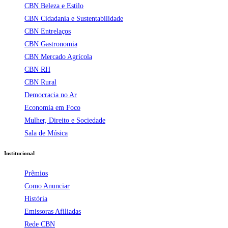
CBN Beleza e Estilo
CBN Cidadania e Sustentabilidade
CBN Entrelaços
CBN Gastronomia
CBN Mercado Agrícola
CBN RH
CBN Rural
Democracia no Ar
Economia em Foco
Mulher, Direito e Sociedade
Sala de Música
Institucional
Prêmios
Como Anunciar
História
Emissoras Afiliadas
Rede CBN