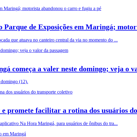
o Parque de Exposições em Maringá; motori
oçada que atuava no canteiro central da via no momento do ...
ingá começa a valer neste domingo; veja o v
e domingo (12).
promete facilitar a rotina dos usuários do
aplicativo Na Hora Maringá, para usuários de ônibus do tra...