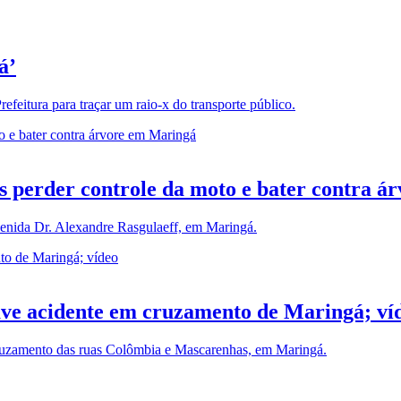
á’
refeitura para traçar um raio-x do transporte público.
ós perder controle da moto e bater contra 
 Avenida Dr. Alexandre Rasgulaeff, em Maringá.
rave acidente em cruzamento de Maringá; ví
 cruzamento das ruas Colômbia e Mascarenhas, em Maringá.