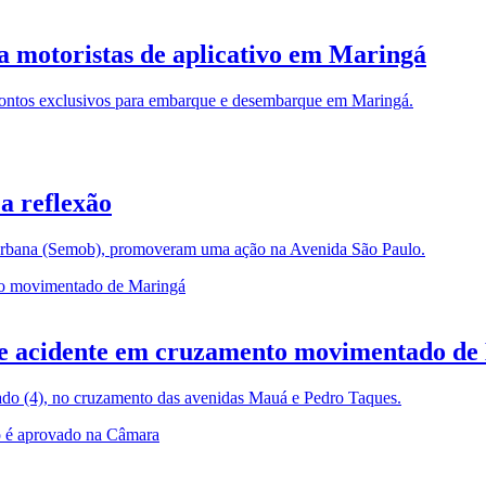
a motoristas de aplicativo em Maringá
 pontos exclusivos para embarque e desembarque em Maringá.
a reflexão
 Urbana (Semob), promoveram uma ação na Avenida São Paulo.
ave acidente em cruzamento movimentado d
bado (4), no cruzamento das avenidas Mauá e Pedro Taques.