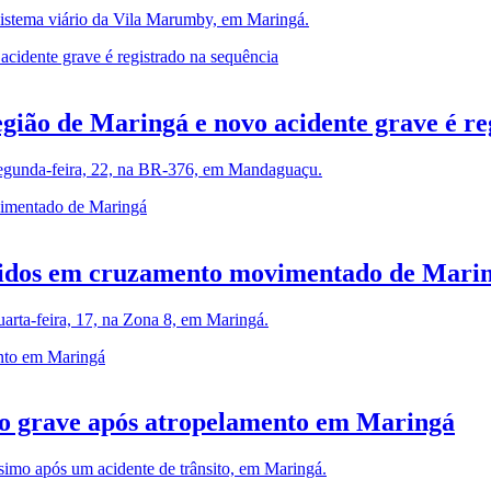
istema viário da Vila Marumby, em Maringá.
ão de Maringá e novo acidente grave é reg
 segunda-feira, 22, na BR-376, em Mandaguaçu.
feridos em cruzamento movimentado de Mari
uarta-feira, 17, na Zona 8, em Maringá.
o grave após atropelamento em Maringá
imo após um acidente de trânsito, em Maringá.