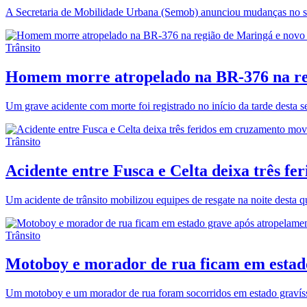
A Secretaria de Mobilidade Urbana (Semob) anunciou mudanças no s
Trânsito
Homem morre atropelado na BR-376 na regi
Um grave acidente com morte foi registrado no início da tarde desta
Trânsito
Acidente entre Fusca e Celta deixa três 
Um acidente de trânsito mobilizou equipes de resgate na noite desta q
Trânsito
Motoboy e morador de rua ficam em estad
Um motoboy e um morador de rua foram socorridos em estado gravíss