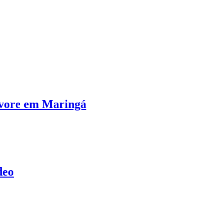
árvore em Maringá
deo