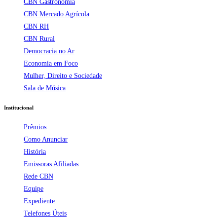
CBN Gastronomia
CBN Mercado Agrícola
CBN RH
CBN Rural
Democracia no Ar
Economia em Foco
Mulher, Direito e Sociedade
Sala de Música
Institucional
Prêmios
Como Anunciar
História
Emissoras Afiliadas
Rede CBN
Equipe
Expediente
Telefones Úteis