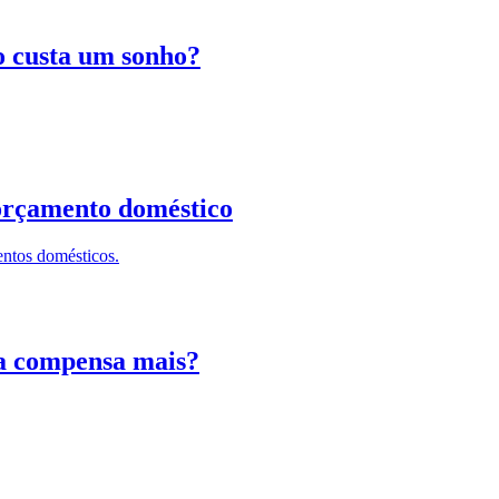
to custa um sonho?
 orçamento doméstico
entos domésticos.
ia compensa mais?