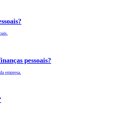
essoais?
oais.
inanças pessoais?
 da empresa.
?