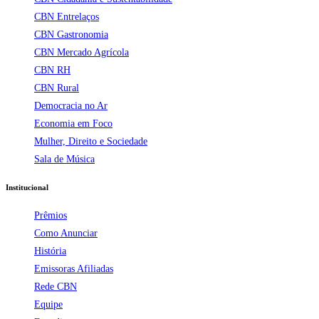
CBN Entrelaços
CBN Gastronomia
CBN Mercado Agrícola
CBN RH
CBN Rural
Democracia no Ar
Economia em Foco
Mulher, Direito e Sociedade
Sala de Música
Institucional
Prêmios
Como Anunciar
História
Emissoras Afiliadas
Rede CBN
Equipe